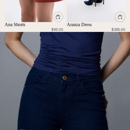
Ana Shorts
Aranza Dress
$95.00
$395.00